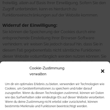
freiwillig, allein auf Basis Ihrer Einwilligung. Sofern Sie den
Zugriff unterbinden, kann es hierdurch zu
Funktionseinschränkungen auf der Website kommen.
Widerruf der Einwilligung:
Sie können die Speicherung der Cookies durch eine
entsprechende Einstellung Ihrer Browser-Software
verhindern; wir weisen Sie jedoch darauf hin, dass Sie in
diesem Fall gegebenenfalls nicht sämtliche Funktionen
dieser Website vollumfänglich werden nutzen können. Sie
können darüber hinaus die Erfassung der durch das
Cookie-Zustimmung
Cookie erzeugten und auf Ihre Nutzung der Webseite
verwalten
bezogenen Daten (inkl. Ihrer IP-Adresse) an Google sowie
die Verarbeitung dieser Daten durch Google verhindern,
Um dir ein optimales Erlebnis zu bieten, verwenden wir Technologien wie
indem sie das unter dem folgenden Link verfügbare
Cookies, um Geräteinformationen zu speichern und/oder darauf
Browser-Plugin herunterladen und installieren:
Browser
zuzugreifen. Wenn du diesen Technologien zustimmst, können wir Daten
wie das Surfverhalten oder eindeutige IDs auf dieser Website verarbeiten.
Add On zur Deaktivierung von Google Analytics
.
Wenn du deine Zustimmung nicht erteilst oder zurückziehst, können
bestimmte Merkmale und Funktionen beeinträchtigt werden.
Zusätzlich oder als Alternative zum Browser-Add-On