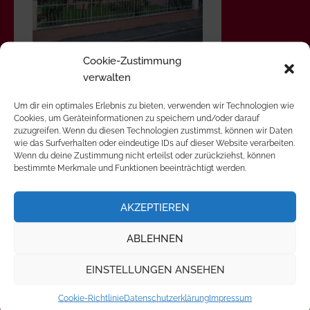
Cookie-Zustimmung
verwalten
Um dir ein optimales Erlebnis zu bieten, verwenden wir Technologien wie
Bauherr/Architekt :
Cookies, um Geräteinformationen zu speichern und/oder darauf
Baujahr : 2006
zuzugreifen. Wenn du diesen Technologien zustimmst, können wir Daten
Lokalität : Fürth
wie das Surfverhalten oder eindeutige IDs auf dieser Website verarbeiten.
Wenn du deine Zustimmung nicht erteilst oder zurückziehst, können
bestimmte Merkmale und Funktionen beeinträchtigt werden.
Beitragsnavigation
← Zaunanlage
AKZEPTIEREN
ABLEHNEN
Schreibe einen Kommentar
EINSTELLUNGEN ANSEHEN
Du musst
angemeldet
sein, um einen Kommentar
Cookie-Richtlinie
Datenschutzerklärung
Impressum
abzugeben.